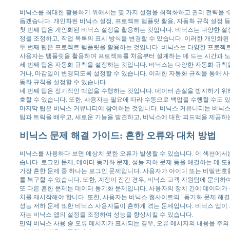
비닉스를 최대한 활용하기 위해서는 몇 가지 설정을 최적화하고 관리 전략을 
돕겠습니다. 개인화된 비닉스 설정, 프로젝트 템플릿 활용, 자동화 규칙 설정 
첫 번째 팁은 개인화된 비닉스 설정을 활용하는 것입니다. 비닉스는 다양한 설
정을 조정하고, 작업 목록의 표시 방식을 변경할 수 있습니다. 이러한 개인화된
두 번째 팁은 프로젝트 템플릿을 활용하는 것입니다. 비닉스는 다양한 프로젝
사용자는 템플릿을 활용하여 프로젝트를 처음부터 설계하는 데 드는 시간과 노력
세 번째 팁은 자동화 규칙을 설정하는 것입니다. 비닉스는 다양한 자동화 규칙
거나, 마감일이 변경되도록 설정할 수 있습니다. 이러한 자동화 규칙을 통해 사
동화 규칙을 설정할 수 있습니다.
네 번째 팁은 정기적인 백업을 수행하는 것입니다. 데이터 손실을 방지하기 
호할 수 있습니다. 또한, 사용자는 필요에 따라 수동으로 백업을 수행할 수도 
마지막 팁은 비닉스 커뮤니티에 참여하는 것입니다. 비닉스 커뮤니티는 비닉스 
팁과 트릭을 배우고, 새로운 기능을 발견하고, 비닉스에 대한 피드백을 제공하
비닉스 문제 해결 가이드: 흔한 오류와 대처 방법
비닉스를 사용하다 보면 예상치 못한 오류가 발생할 수 있습니다. 이 섹션에서
습니다. 로그인 문제, 데이터 동기화 문제, 성능 저하 문제 등을 해결하는 데 도
가장 흔한 문제 중 하나는 로그인 문제입니다. 사용자가 아이디 또는 비밀번호
를 복구할 수 있습니다. 또한, 계정이 잠긴 경우, 비닉스 고객 지원팀에 문의하
또 다른 흔한 문제는 데이터 동기화 문제입니다. 사용자의 장치 간에 데이터가
치를 재시작해야 합니다. 또한, 사용자는 비닉스 웹사이트의 "동기화 문제 해결
성능 저하 문제 또한 비닉스 사용자들이 흔하게 겪는 문제입니다. 비닉스 앱이 
자는 비닉스 앱의 설정을 조정하여 성능을 향상시킬 수 있습니다.
만약 비닉스 사용 중 오류 메시지가 표시되는 경우, 오류 메시지의 내용을 주의