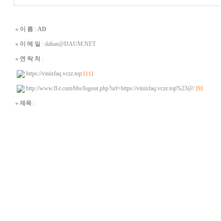
.
이 름
:
AD
■
이 메 일
: dahan@DAUM.NET
■
연 락 처
:
■
https://vinixfaq.vczz.top
[11]
http://www.fl-t.com/bbs/logout.php?url=https://vinixfaq.vczz.top%23@/
[9]
제목
:
■