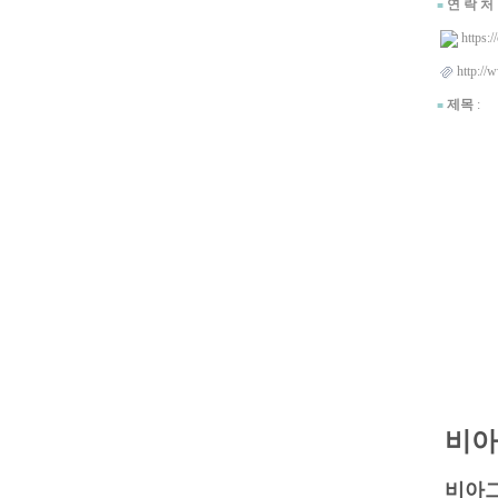
연 락 처
■
https:/
http://
제목
:
■
비아
비아그