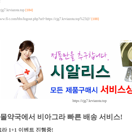
:
/cjg7.krviazota.top
[184]
www.fl-t.com/bbs/logout.php?url=https://cjg7.krviazota.top%23@/
[188]
https://cjg7.krviazota.top
몰약국에서 비아그라 빠른 배송 서비스!
라 1+1 이벤트 진행중!