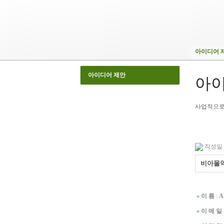
아이디어 
아이디어 제안
아이
사업적으로
작성일 : 
비아몰약국
.
이 름
:
A
■
이 메 일
■