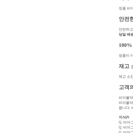
정품 비
안전
안전하고
당일 배송
100
정품이 아
재고 
재고 소진
고객의
비아몰약
비아몰약
합니다. 
지식iN
Q. 비아
Q. 비아
Q. 비아