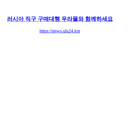
러시아 직구 구매대행 우라몰와 함께하세요
https://pnws.ula24.top