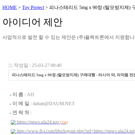
HOME
>
Toy Project
> 피나스테리드 5mg x 90정 (탈모방지제)
아이디어 제안
사업적으로 발전 할 수 있는 제안은 (주)플렉트론에서 지원합
작성일 : 25-03-27 00:40
피나스테리드 5mg x 90정 (탈모방지제) 구매대행 - 러시아 약, 의약품 
.
이 름
:
AD
■
이 메 일
: dahan@DAUM.NET
■
연 락 처
:
■
https://pnws.ula24.top
[256]
http://www.fl-t.com/bbs/logout.php?url=https://pnws.ula24.