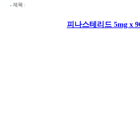
제목
:
■
피나스테리드 5mg x