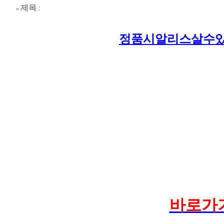
제목
:
■
정품시알리스살수있는
바로가기 