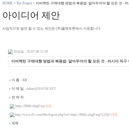
HOME
>
Toy Project
> 이버멕틴 구매대행 방법과 복용법: 알아두어야 할 모든 것 - 러시아
아이디어 제안
사업적으로 발전 할 수 있는 제안은 (주)플렉트론에서 지원합니다
작성일 : 26-07-08 13:39
이버멕틴 구매대행 방법과 복용법: 알아두어야 할 모든 것 - 러시아 직구 우라
.
이 름
:
AD
■
이 메 일
: dahan@DAUM.NET
■
연 락 처
:
■
https://86hb.ulag9.top
[15]
http://www.fl-t.com/bbs/logout.php?url=https://86hb.ulag9.top%23@/
[13]
제목
:
■