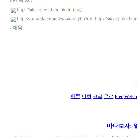
연 락 처
:
■
https://akskqhwk.bamtoki.top
[18]
http://www.fl-t.com/bbs/logout.php?url=https://akskqhwk.ba
제목
:
■
웹툰,만화,코믹,무료,Free,Webt
마나보자: 