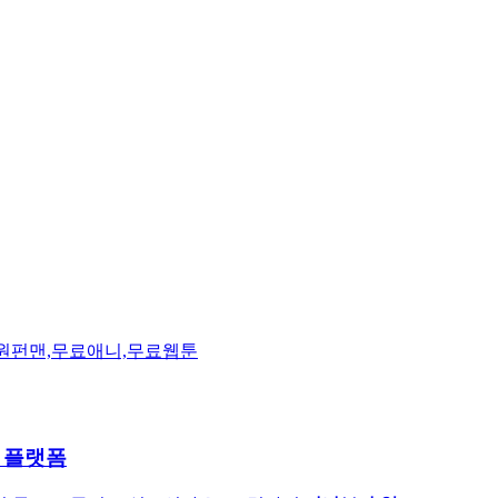
무료만화,원펀맨,무료애니,무료웹툰
 플랫폼