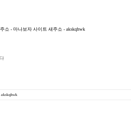
소 - 마나보자 사이트 새주소 - akskqhwk
니다
kskqhwk