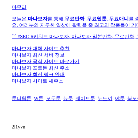
마무리
오늘은
마나보자
를 통해
무료만화
,
무료웹툰
,
무료애니
를 
요. 여러분의 지루한 일상에 활력을 줄 최고의 작품들이 기
``` #SEO #키워드 마나보자, 마나보자 일본만화, 무료만화
마나보자 대체 사이트 추천
마나보자 최신 서버 정보
마나보자 공식 사이트 바로가기
마나보자 포토툰 최신 주소
마나보자 최신 링크 안내
마나보자 사이트 새주소
툰더웹툰
W툰
모두툰
뉴툰
웨이브툰
뉴토끼
야툰
북모
2l1yvn